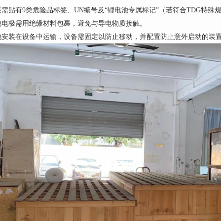
需贴有9类危险品标签、UN编号及“锂电池专属标记”（若符合TDG特殊规
池电极需用绝缘材料包裹，避免与导电物质接触。
池安装在设备中运输，设备需固定以防止移动，并配置防止意外启动的装