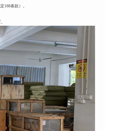
定188条款）。
置。