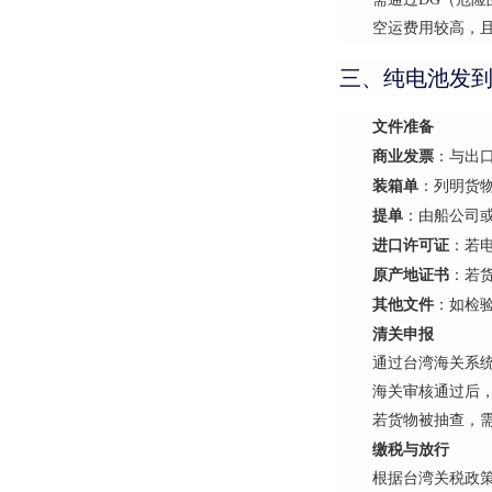
空运费用较高，
三、纯电池发
文件准备
商业发票
：与出
装箱单
：列明货
提单
：由船公司
进口许可证
：若
原产地证书
：若
其他文件
：如检
清关申报
通过台湾海关系
海关审核通过后
若货物被抽查，
缴税与放行
根据台湾关税政