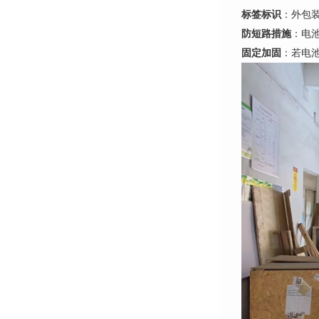
标签标识
：外包装
防短路措施
：电
固定加固
：若电