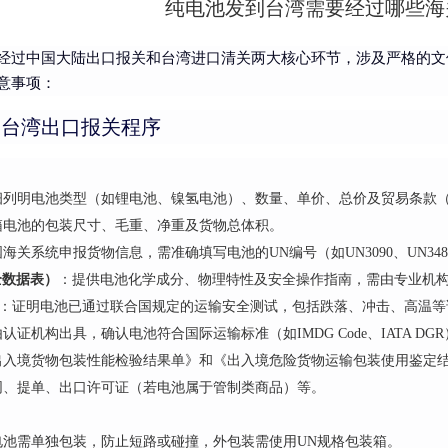
纯电池发到台湾需要经过哪些海
经过中国大陆出口报关和台湾进口清关两大核心环节，涉及严格的文
意事项：
到台湾出口报关程序
细列明电池类型（如锂电池、镍氢电池）、数量、单价、总价及贸易条款（如
箱电池的包装尺寸、毛重、净重及货物总体积。
海关系统申报货物信息，需准确填写电池的UN编号（如UN3090、UN34
全数据表）
：提供电池化学成分、物理特性及安全操作指南，需由专业机
：证明电池已通过联合国规定的运输安全测试，包括跌落、冲击、高温等
认证机构出具，确认电池符合国际运输标准（如IMDG Code、IATA DG
出入境货物包装性能检验结果单》和《出入境危险货物运输包装使用鉴定
同、提单、出口许可证（若电池属于管制类商品）等。
电池需单独包装，防止短路或碰撞，外包装需使用UN规格包装箱。