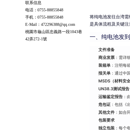
联系信息
电话：0755-88855848
将纯电池发往台湾需
手机：0755-88855848
是具体流程及关键注
E-Mail：472296388@qq.com
桃園市龜山區忠義路一段1043巷
一、纯电池发
42弄272-1號
文件准备
商业发票
：需详
装箱单
：注明每
报关单
：通过中国
MSDS（材料安
UN38.3测试报告
运输鉴定报告
：由
危包证
：包括《
其他文件
：如合
包装要求
独立包装
：每个