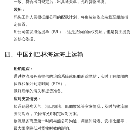
一致、符合出口规定后，出具通关单，允许货物出境。
装船
：
码头工作人员根据船公司的配载计划，将集装箱依次装载至船舶指
定位置。
船公司签发海运提单（B/L），这是货物的物权凭证，也是货主提货
的核心依据。
四、中国到巴林海运海上运输
船舶追踪
：
通过物流服务商提供的追踪系统或船舶追踪网站，实时了解船舶的
位置和预计到港时间（ETA）。
做好后续的清关和提货准备。
应对突发情况
：
如遇到恶劣天气、港口拥堵、船舶故障等突发情况，及时与物流服
务商沟通，了解情况并制定应对方案。
物流服务商应第一时间与船公司沟通，调整卸货港、安排改船等，
最大限度降低对货物时效的影响。