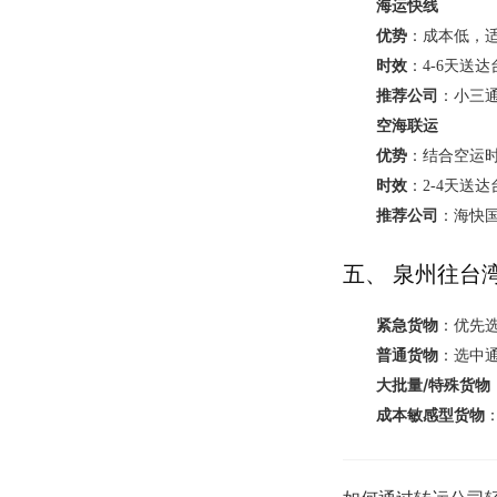
海运快线
优势
：成本低，
时效
：4-6天送
推荐公司
：小三
空海联运
优势
：结合空运
时效
：2-4天送
推荐公司
：海快
五、 泉州往台
紧急货物
：优先选
普通货物
：选中通
大批量/特殊货物
成本敏感型货物