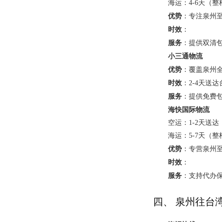
海运：4-6天（整
优势
：专注泉州
时效
：
服务
：提供双清包
小三通物流
优势
：覆盖泉州
时效
：2-4天送
服务
：提供免费
海快国际物流
空运：1-2天送达
海运：5-7天（整
优势
：专营泉州
时效
：
服务
：支持代办
四、 泉州往台