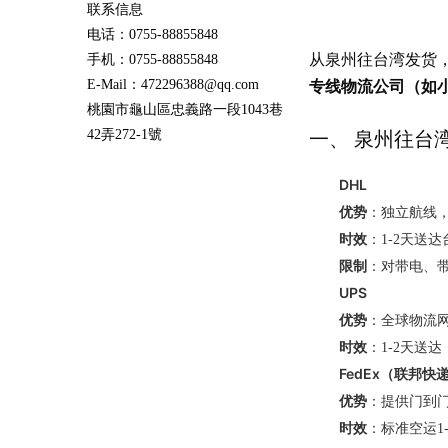
联系信息
电话：0755-88855848
从泉州往台湾发货
手机：0755-88855848
专线物流公司（如
E-Mail：472296388@qq.com
桃園市龜山區忠義路一段1043巷
42弄272-1號
一、 泉州往台
DHL
优势
：独立航线
时效
：1-2天送
限制
：对带电、
UPS
优势
：全球物流
时效
：1-2天送
FedEx（联邦快
优势
：提供门到
时效
：标准空运1