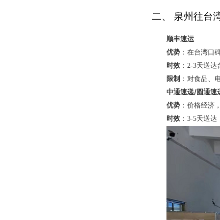
二、 泉州往台
顺丰速运
优势
：在台湾口
时效
：2-3天送
限制
：对食品、
中通速递/圆通速
优势
：价格经济
时效
：3-5天送